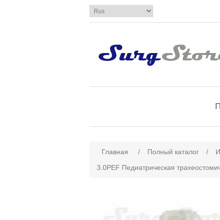
П
Имя атрибута
Зн
Главная
/
Полный каталог
/
И
3.0PEF Педиатрическая трахеостомиче