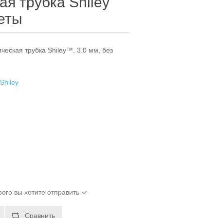
я трубка Shiley
жеты
еская трубка Shiley™, 3.0 мм, без
Shiley
рого вы хотите отправить
Сравнить