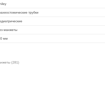
hiley
рахеостомические трубки
едиатрические
ез манжеты
.0 мм
анжеты
(281)