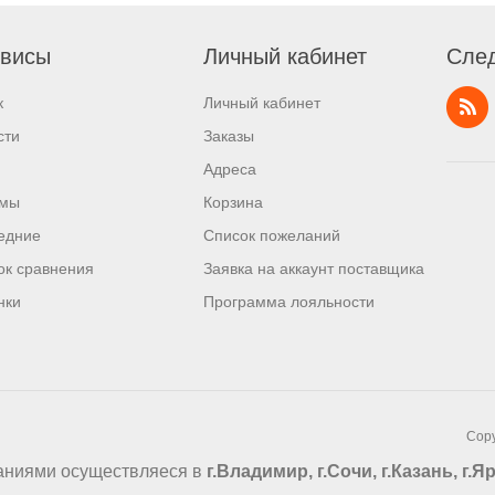
висы
Личный кабинет
След
к
Личный кабинет
сти
Заказы
Адреса
мы
Корзина
едние
Список пожеланий
ок сравнения
Заявка на аккаунт поставщика
нки
Программа лояльности
Copy
аниями осуществляеся в
г.Владимир, г.Сочи, г.Казань, г.