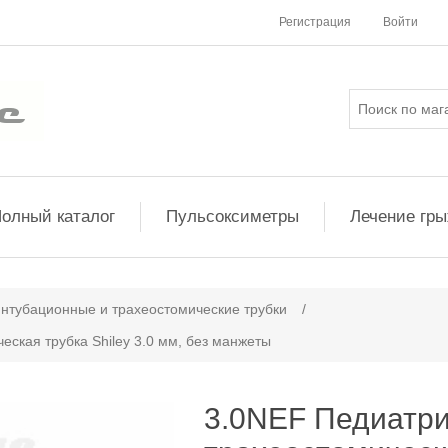
Регистрация
Войти
олный каталог
Пульсоксиметры
Лечение гр
ачение атрибута
нтубационные и трахеостомические трубки
/
ская трубка Shiley 3.0 мм, без манжеты
3.0NEF Педиатр