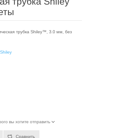
я трубка Shiley
жеты
еская трубка Shiley™, 3.0 мм, без
Shiley
рого вы хотите отправить
Сравнить