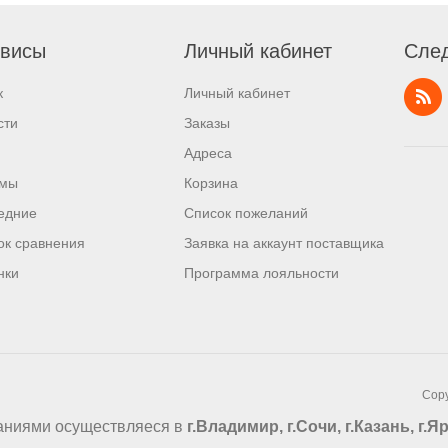
висы
Личный кабинет
След
к
Личный кабинет
сти
Заказы
Адреса
мы
Корзина
едние
Список пожеланий
ок сравнения
Заявка на аккаунт поставщика
нки
Программа лояльности
Copy
аниями осуществляеся в
г.Владимир, г.Сочи, г.Казань, г.