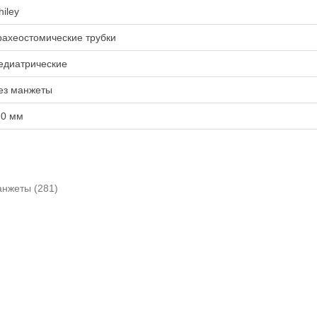
hiley
рахеостомические трубки
едиатрические
ез манжеты
.0 мм
анжеты
(281)