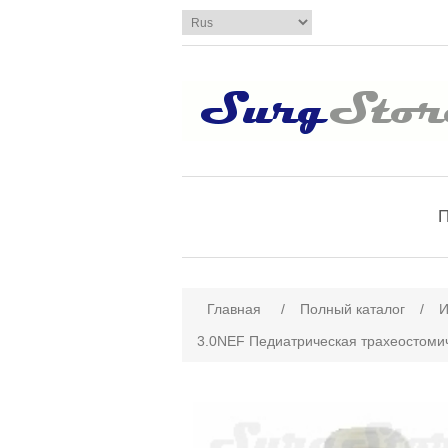
П
Имя атрибута
Зн
Главная
/
Полный каталог
/
И
3.0NEF Педиатрическая трахеостомиче