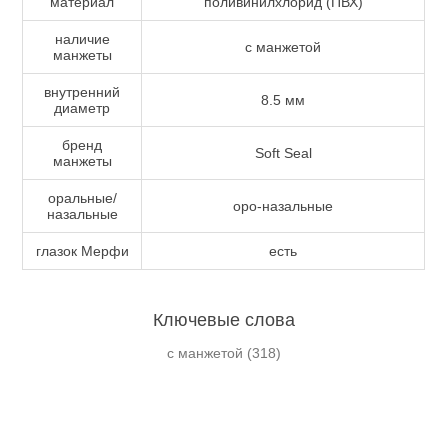
материал
поливинилхлорид (ПВХ)
наличие
с манжетой
манжеты
внутренний
8.5 мм
диаметр
бренд
Soft Seal
манжеты
оральные/
оро-назальные
назальные
глазок Мерфи
есть
Ключевые слова
с манжетой
(318)