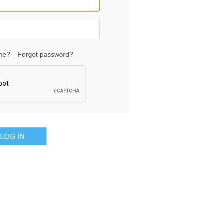
me?
Forgot password?
LOG IN